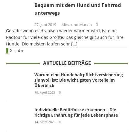
Bequem mit dem Hund und Fahrrad
unterwegs
27. Juni 2019
Alina und Marvin
0
Gerade, wenn es draußen wieder wärmer wird, ist eine
Radtour für viele das Größte. Das gleiche gilt auch für ihre
Hunde. Die meisten laufen sehr
[…]
1
2
…
4
»
AKTUELLE BEITRÄGE
Warum eine Hundehaftpflichtversicherung
sinnvoll ist: Die wichtigsten Vorteile im
Überblick
16. April 2025
0
Individuelle Bedürfnisse erkennen – Die
richtige Ernährung für jede Lebensphase
14. März 2025
0